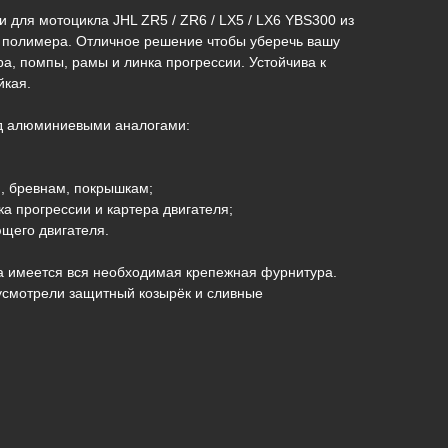
и для мотоцикла JHL ZR5 / ZR6 / LX5 / LX6 YBS300 из
о полимера. Отличное решение чтобы уберечь вашу
ра, помпы, рамы и линка прогрессии. Устойчива к
йкая.
д алюминиевыми аналогами:
, бревнам, покрышкам;
а прогрессии и картера двигателя;
щего двигателя.
ра имеется вся необходимая крепежная фурнитура.
дусмотрели защитный козырёк и сливные