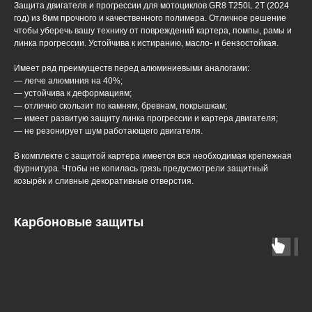
Защита двигателя и прогрессии для мотоциклов GR8 T250L 2T (2024
год) из 8мм прочного и качественного полимера. Отличное решение
чтобы уберечь вашу технику от повреждений картера, помпы, рамы и
линка прогрессии. Устойчива к истиранию, масло- и бензостойкая.
Имеет ряд преимуществ перед алюминиевыми аналогами:
— легче алюминия на 40%;
— устойчива к деформациям;
— отлично скользит по камням, бревнам, покрышкам;
— имеет развитую защиту линка прогрессии и картера двигателя;
— не резонирует шум работающего двигателя.
В комплекте с защитой картера имеется вся необходимая крепежная
фурнитура. Чтобы не копилась грязь предусмотрели защитный
козырёк и сливные декоративные отверстия.
Карбоновые защиты