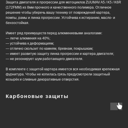
Защита двигателя и прогрессии для мотоциклов ZUUMAV A5 / K5 / K6R
(172FMM) из 8мм прочного и качественного полимера. Отличное
решение чтобы уберечь вашу технику от повреждений картера,
помпы, рамы и линка прогрессии. Устойчива к истиранию, масло- и
бензостойкая.
Имеет ряд преимуществ перед алюминиевыми аналогами:
— легче алюминия на 40%;
— устойчива к деформациям;
— отлично скользит по камням, бревнам, покрышкам;
— имеет развитую защиту линка прогрессии и картера двигателя;
— не резонирует шум работающего двигателя.
В комплекте с защитой картера имеется вся необходимая крепежная
фурнитура. Чтобы не копилась грязь предусмотрели защитный
козырёк и сливные декоративные отверстия.
Карбоновые защиты