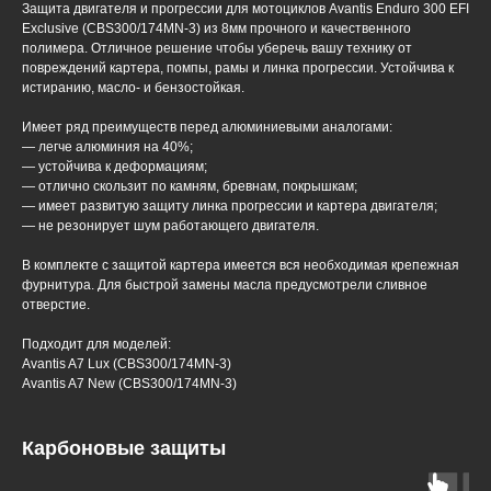
Защита двигателя и прогрессии для мотоциклов Avantis Enduro 300 EFI
Exclusive (CBS300/174MN-3) из 8мм прочного и качественного
полимера. Отличное решение чтобы уберечь вашу технику от
повреждений картера, помпы, рамы и линка прогрессии. Устойчива к
истиранию, масло- и бензостойкая.
Имеет ряд преимуществ перед алюминиевыми аналогами:
— легче алюминия на 40%;
— устойчива к деформациям;
— отлично скользит по камням, бревнам, покрышкам;
— имеет развитую защиту линка прогрессии и картера двигателя;
— не резонирует шум работающего двигателя.
В комплекте с защитой картера имеется вся необходимая крепежная
фурнитура. Для быстрой замены масла предусмотрели сливное
отверстие.
Подходит для моделей:
Avantis A7 Lux (CBS300/174MN-3)
Avantis A7 New (CBS300/174MN-3)
Карбоновые защиты